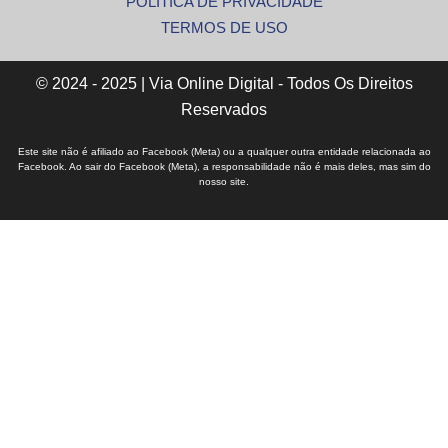
POLÍTICA DE PRIVACIDADE
TERMOS DE USO
© 2024 - 2025 | Via Online Digital - Todos Os Direitos
Reservados
Este site não é afiliado ao Facebook (Meta) ou a qualquer outra entidade relacionada ao
Facebook. Ao sair do Facebook (Meta), a responsabilidade não é mais deles, mas sim do
nosso site.