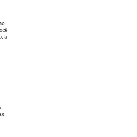
 ao
você
o, a
a
as