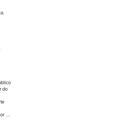
ia.
o
úblico
r do
rte
sor de
 o