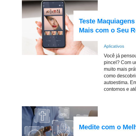
Teste Maquiagens
Mais com o Seu R
Aplicativos
Você já pensou
pincel? Com 
muito mais prá
como descobrim
autoestima. Em
contornos e até
Medite com o Melho