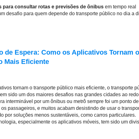
 para consultar rotas e previsões de ônibus
em tempo real
um desafio para quem depende do transporte público no dia a d
 de Espera: Como os Aplicativos Tornam 
o Mais Eficiente
ivos tornam o transporte público mais eficiente, o transporte p
 tem sido um dos maiores desafios nas grandes cidades ao redo
a interminável por um ônibus ou metrô sempre foi um ponto de
a os passageiros, e muitos acabam desistindo de usar o transpo
do por soluções menos sustentáveis, como carros particulares.
nologia, especialmente os aplicativos móveis, tem sido um divi
o a reduzir o tempo de espera e, consequentemente, tornando
ico mais eficiente.