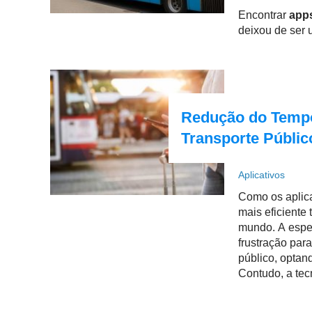
Encontrar
apps
deixou de ser 
Redução do Tempo
Transporte Públic
Aplicativos
Como os aplicat
mais eficiente
mundo. A esper
frustração par
público, optan
Contudo, a tec
águas, ajudand
transporte públ