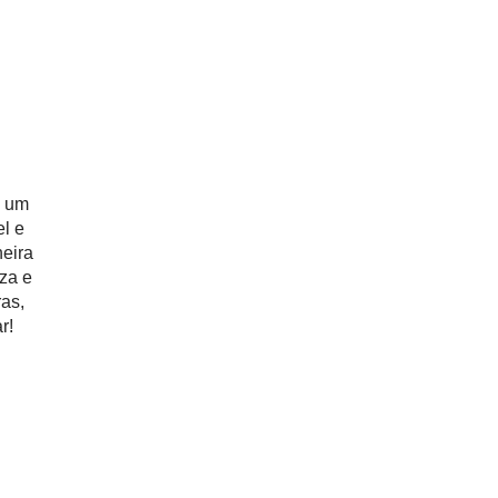
m um
el e
neira
za e
as,
r!