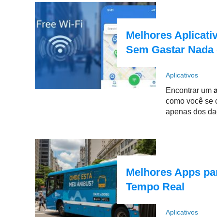
Melhores Aplicati
Sem Gastar Nada 
Aplicativos
Encontrar um
como você se c
apenas dos dad
Melhores Apps pa
Tempo Real
Aplicativos