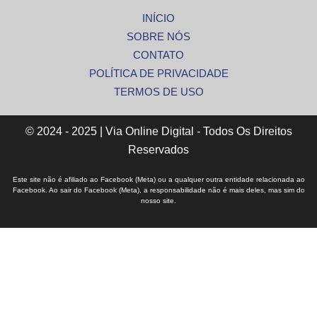
INÍCIO
SOBRE NÓS
CONTATO
POLÍTICA DE PRIVACIDADE
TERMOS DE USO
© 2024 - 2025 | Via Online Digital - Todos Os Direitos
Reservados
Este site não é afiliado ao Facebook (Meta) ou a qualquer outra entidade relacionada ao
Facebook. Ao sair do Facebook (Meta), a responsabilidade não é mais deles, mas sim do
nosso site.