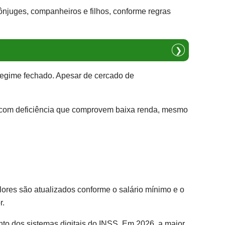
ônjuges, companheiros e filhos, conforme regras
❯
 regime fechado. Apesar de cercado de
s com deficiência que comprovem baixa renda, mesmo
lores são atualizados conforme o salário mínimo e o
r.
to dos sistemas digitais do INSS. Em 2026, a maior