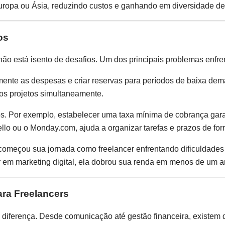
Europa ou Ásia, reduzindo custos e ganhando em diversidade de
os
ão está isento de desafios. Um dos principais problemas enfrent
amente as despesas e criar reservas para períodos de baixa d
os projetos simultaneamente.
ios. Por exemplo, estabelecer uma taxa mínima de cobrança ga
llo ou o Monday.com, ajuda a organizar tarefas e prazos de form
, começou sua jornada como freelancer enfrentando dificuldades
r em marketing digital, ela dobrou sua renda em menos de um a
ara Freelancers
 a diferença. Desde comunicação até gestão financeira, existem 