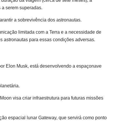
A duração da viagem (cerca de sete meses), a
s a serem superadas.
arantir a sobrevivência dos astronautas.
unicação limitada com a Terra e a necessidade de
os astronautas para essas condições adversas.
por Elon Musk, está desenvolvendo a espaçonave
lanetária.
oon visa criar infraestrutura para futuras missões
ação espacial lunar Gateway, que servirá como ponto