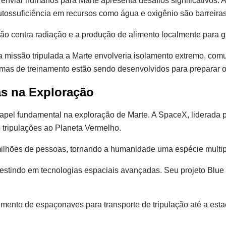
nviar humanos para Marte apresenta desafios significativos. 
tossuficiência em recursos como água e oxigênio são barreira
eção contra radiação e a produção de alimento localmente para g
a missão tripulada a Marte envolveria isolamento extremo, com
ramas de treinamento estão sendo desenvolvidos para preparar 
as na Exploração
pel fundamental na exploração de Marte. A SpaceX, liderada 
e tripulações ao Planeta Vermelho.
milhões de pessoas, tornando a humanidade uma espécie multip
estindo em tecnologias espaciais avançadas. Seu projeto Blue M
mento de espaçonaves para transporte de tripulação até a est