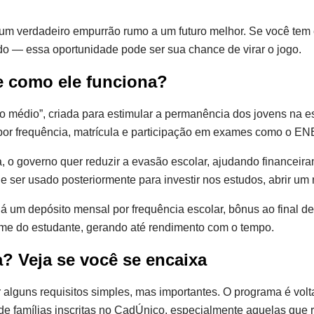
m verdadeiro empurrão rumo a um futuro melhor. Se você tem e
do — essa oportunidade pode ser sua chance de virar o jogo.
e como ele funciona?
médio”, criada para estimular a permanência dos jovens na es
 por frequência, matrícula e participação em exames como o E
, o governo quer reduzir a evasão escolar, ajudando financeir
de ser usado posteriormente para investir nos estudos, abrir um
 há um depósito mensal por frequência escolar, bônus ao final d
e do estudante, gerando até rendimento com o tempo.
? Veja se você se encaixa
r alguns requisitos simples, mas importantes. O programa é vol
de famílias inscritas no CadÚnico, especialmente aquelas que 