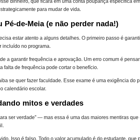
ar esse dinheiro, que ficará em uma conta poupança específica
estrategicamente para mudar de vida.
eu Pé-de-Meia (e não perder nada!)
cisa estar atento a alguns detalhes. O primeiro passo é garant
r incluído no programa.
ude a garantir frequência e aprovação. Um erro comum é pens
a falta de frequência pode cortar o benefício.
iba se quer fazer faculdade. Esse exame é uma exigência do p
o calendário escolar.
dando mitos e verdades
ra ser verdade” — mas essa é uma das maiores mentiras que cir
l.
vido. Isso é falso. Todo o valor acumulado é do estudante, qu