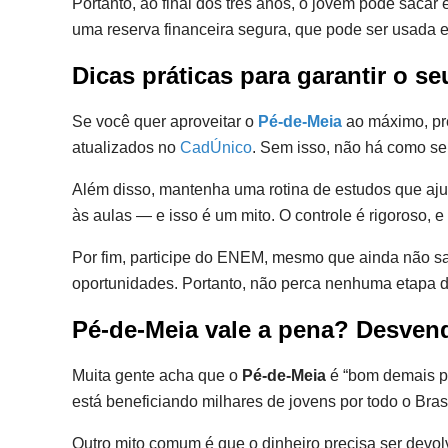
Portanto, ao final dos três anos, o jovem pode sac
uma reserva financeira segura, que pode ser usada 
Dicas práticas para garantir o s
Se você quer aproveitar o
Pé-de-Meia
ao máximo, pre
atualizados no
CadÚnico
. Sem isso, não há como se
Além disso, mantenha uma rotina de estudos que aj
às aulas — e isso é um mito. O controle é rigoroso, e 
Por fim, participe do ENEM, mesmo que ainda não sa
oportunidades. Portanto, não perca nenhuma etapa d
Pé-de-Meia vale a pena? Desven
Muita gente acha que o
Pé-de-Meia
é “bom demais pa
está beneficiando milhares de jovens por todo o Brasi
Outro mito comum é que o dinheiro precisa ser devol