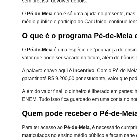
sem precisar devolver depois.
O
Pé-de-Meia
não é só uma ajuda no presente, mas u
médio público e participa do CadÚnico, continue len
O que é o programa Pé-de-Meia 
O
Pé-de-Meia
é uma espécie de “poupança do ensino 
valor que pode ser sacado no futuro, além de bônus
A palavra-chave aqui é
incentivo
. Com o Pé-de-Meia
garantir até R$ 9.200,00 por estudante, valor que po
Além do valor final, o dinheiro é liberado em partes:
ENEM. Tudo isso fica guardado em uma conta no nom
Quem pode receber o Pé-de-Meia
Para ter acesso ao
Pé-de-Meia
, é necessário cumpri
matriculados no ensino médio público e façam parte 