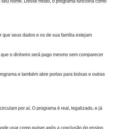
 em seu nome. Desse modo, o programa funciona como
ir que seus dados e os de sua família estejam
ar que o dinheiro será pago mesmo sem comparecer
rograma e também abre portas para bolsas e outras
culam por aí. O programa é real, legalizado, e já
e pode usar como quiser após a conclusão do ensino