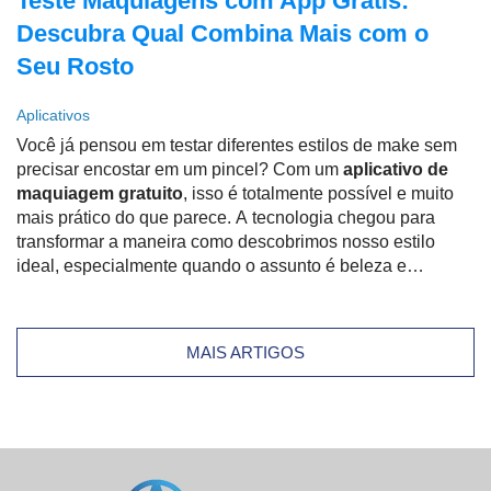
Teste Maquiagens com App Grátis:
Descubra Qual Combina Mais com o
Seu Rosto
Aplicativos
Você já pensou em testar diferentes estilos de make sem
precisar encostar em um pincel? Com um
aplicativo de
maquiagem gratuito
, isso é totalmente possível e muito
mais prático do que parece. A tecnologia chegou para
transformar a maneira como descobrimos nosso estilo
ideal, especialmente quando o assunto é beleza e
autoestima. Em poucos minutos, você pode ver como
diferentes batons, sombras, contornos e até cortes de
cabelo ficam no seu rosto – tudo isso direto do celular!
MAIS ARTIGOS