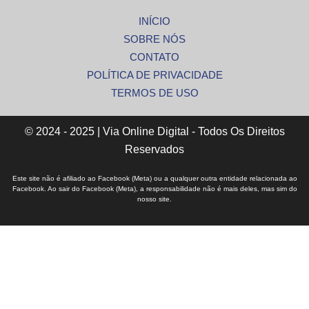
INÍCIO
SOBRE NÓS
CONTATO
POLÍTICA DE PRIVACIDADE
TERMOS DE USO
© 2024 - 2025 | Via Online Digital - Todos Os Direitos
Reservados
Este site não é afiliado ao Facebook (Meta) ou a qualquer outra entidade relacionada ao
Facebook. Ao sair do Facebook (Meta), a responsabilidade não é mais deles, mas sim do
nosso site.