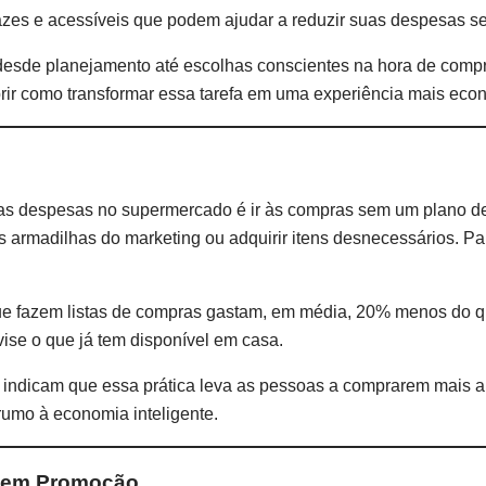
icazes e acessíveis que podem ajudar a reduzir suas despesas 
 desde planejamento até escolhas conscientes na hora de compra
brir como transformar essa tarefa em uma experiência mais econô
s despesas no supermercado é ir às compras sem um plano def
nas armadilhas do marketing ou adquirir itens desnecessários. P
e fazem listas de compras gastam, em média, 20% menos do q
ise o que já tem disponível em casa.
 indicam que essa prática leva as pessoas a comprarem mais al
rumo à economia inteligente.
s em Promoção