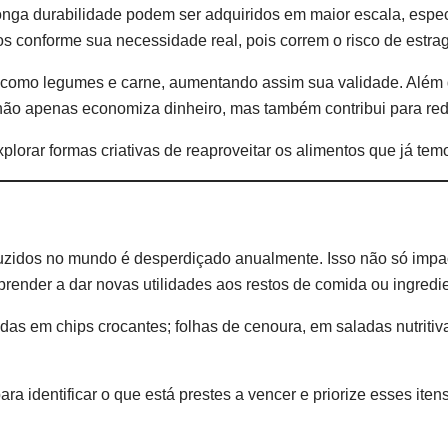
m longa durabilidade podem ser adquiridos em maior escala, es
os conforme sua necessidade real, pois correm o risco de estr
os, como legumes e carne, aumentando assim sua validade. Além
 não apenas economiza dinheiro, mas também contribui para redu
lorar formas criativas de reaproveitar os alimentos que já te
duzidos no mundo é desperdiçado anualmente. Isso não só im
aprender a dar novas utilidades aos restos de comida ou ingred
as em chips crocantes; folhas de cenoura, em saladas nutritiv
ra identificar o que está prestes a vencer e priorize esses ite