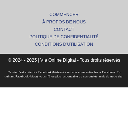
COMMENCER
À PROPOS DE NOUS
CONTACT
POLITIQUE DE CONFIDENTIALITÉ
CONDITIONS D'UTILISATION
© 2024 - 2025 | Via Online Digital - Tous droits réservés
Ce site n'est affilié ni à Facebook (Meta) ni à aucune autre entité liée à Facebook. En
quittant Facebook (Meta), vous n'êtes plus responsable de ces entités, mais de notre site.